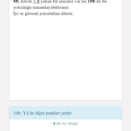
8
10
, km'de
5 ₺
yakan bir aracınız var ise
ile bu
yolculuğu tamamlayabilirsiniz.
İyi ve güvenli yolculuklar dileriz.
100. Yıl ile diğer popüler yerler
100. Yıl - Öveçler