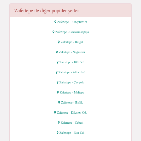
Zafertepe ile diğer popüler yerler
Zafertepe - Bahçelievler
Zafertepe - Gaziosmanpaşa
Zafertepe - Balgat
Zafertepe - Söğütözü
Zafertepe - 100. Yıl
Zafertepe - Ahlatlıbel
Zafertepe - Çayyolu
Zafertepe - Maltepe
Zafertepe - Birlik
Zafertepe - Dikmen Cd.
Zafertepe - Cebeci
Zafertepe - Esat Cd.