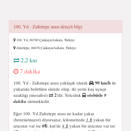
100. Yıl - Zafertepe arası detaylı bilgi
100. Yıl, 06700 Çankaya/Ankara, Türkiye
Zafertepe, 06670 Çankaya/Ankara, Türkiye
2,2 km
7 dakika
90 km/h
100. Yıl - Zafertepe arası yaklaşık olarak
ile
yukarıda belirtilen sürede olup, iki yerin kuş uçuşu
2
otobüsle
uzaklığı (mesafesi)
'dir. Yolculuk
9
dakika
sürmektedir.
Eğer 100. Yıl Zafertepe arası ne kadar yakar
(benzin/mazot) diyorsanız, kilometrede
3 ₺
yakan bir
6
aracınız var ise
, km'de
4 ₺
yakan bir aracınız var ise