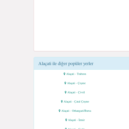
Alaçati ile diğer popüler yerler
Alaçati - Trabzon
Alaçati - Çeşme
Alaçati - Çivril
Alaçati - Çatal Çeşme
Alaçati - Orhangazi/Bursa
Alaçati - İzmir