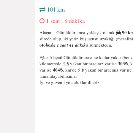
101 km
1 saat 18 dakika
90 km
Alaçati - Gümüldür arası yaklaşık olarak
sürede olup, iki yerin kuş uçuşu uzaklığı (mesafes
otobüsle
1 saat 41 dakika
sürmektedir.
Eğer Alaçati Gümüldür arası ne kadar yakar (benz
303
kilometrede
3 ₺
yakan bir aracınız var ise
, 
404
var ise
, km'de
5 ₺
yakan bir aracınız var ise
tamamlayabilirsiniz.
İyi ve güvenli yolculuklar dileriz.