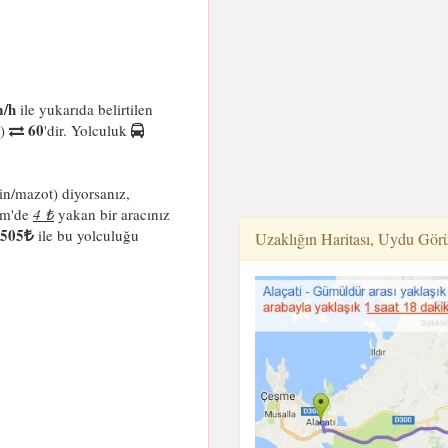
/h
ile yukarıda belirtilen
60
i)
'dir. Yolculuk
in/mazot) diyorsanız,
km'de
4 ₺
yakan bir aracınız
505
ile bu yolculuğu
Uzaklığın Haritası, Uydu Gör