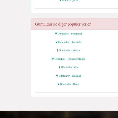
Alaçati - Çorlu
Gümüldür ile diğer popüler yerler
Gümüldür - Seferihisar
Gümüldür - Kırıkkale
Gümüldür - Akhisar
Gümüldür - Orhangazi/Bursa
Gümüldür - Çan
Gümüldür - Tekirdağ
Gümüldür - Banaz