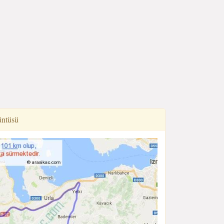
üntüsü