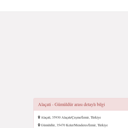
Alaçati - Gümüldür arası detaylı bilgi
Alaçati, 35930 Alaçatı/Çeşme/İzmir, Türkiye
Gümüldür, 35470 Keler/Menderes/İzmir, Türkiye