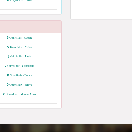
Alaçati - Sivrihisar
Gümüldür - Özdere
Gümüldür - Milas
Gümüldür - İzmir
Gümüldür - Çanakkale
Gümüldür - Darıca
Gümüldür - Yalova
Gümüldür - Mersin Alanı