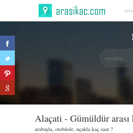
ANA
Alaçati - Gümüldür arası
arabayla, otobüsle, uçakla kaç saat ?