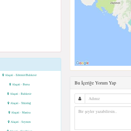
Alaçati - Edremit/Balıkesir
Bu İçeriğe Yorum Yap
Alaçati - Bursa
Alaçati - Balıkesir
Alaçati - Tekirdağ
Alaçati - Manisa
Alaçati - Seymen