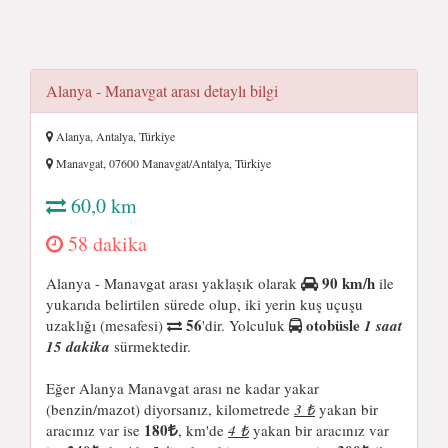
Alanya - Manavgat arası detaylı bilgi
Alanya, Antalya, Türkiye
Manavgat, 07600 Manavgat/Antalya, Türkiye
60,0 km
58 dakika
90 km/h
Alanya - Manavgat arası yaklaşık olarak
ile
yukarıda belirtilen sürede olup, iki yerin kuş uçuşu
56
otobüsle
uzaklığı (mesafesi)
'dir. Yolculuk
1 saat
15 dakika
sürmektedir.
Eğer Alanya Manavgat arası ne kadar yakar
(benzin/mazot) diyorsanız, kilometrede
3 ₺
yakan bir
180
aracınız var ise
, km'de
4 ₺
yakan bir aracınız var