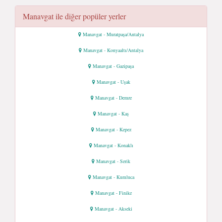
Manavgat ile diğer popüler yerler
Manavgat - Muratpaşa/Antalya
Manavgat - Konyaaltı/Antalya
Manavgat - Gazipaşa
Manavgat - Uşak
Manavgat - Demre
Manavgat - Kaş
Manavgat - Kepez
Manavgat - Konaklı
Manavgat - Serik
Manavgat - Kumluca
Manavgat - Finike
Manavgat - Akseki