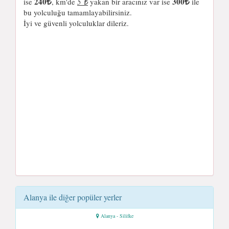
240
300
ise
, km'de
5 ₺
yakan bir aracınız var ise
ile
bu yolculuğu tamamlayabilirsiniz.
İyi ve güvenli yolculuklar dileriz.
Alanya ile diğer popüler yerler
Alanya - Silifke