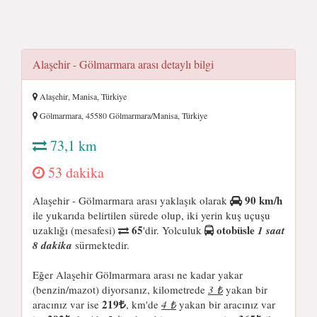
Alaşehir - Gölmarmara arası detaylı bilgi
Alaşehir, Manisa, Türkiye
Gölmarmara, 45580 Gölmarmara/Manisa, Türkiye
73,1 km
53 dakika
90 km/h
Alaşehir - Gölmarmara arası yaklaşık olarak
ile yukarıda belirtilen sürede olup, iki yerin kuş uçuşu
65
otobüsle
uzaklığı (mesafesi)
'dir. Yolculuk
1 saat
8 dakika
sürmektedir.
Eğer Alaşehir Gölmarmara arası ne kadar yakar
(benzin/mazot) diyorsanız, kilometrede
3 ₺
yakan bir
219
aracınız var ise
, km'de
4 ₺
yakan bir aracınız var