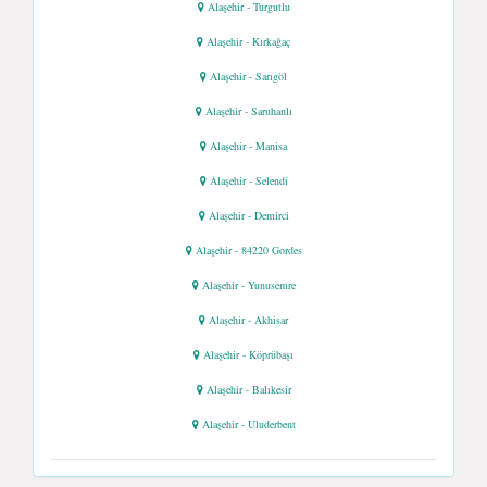
Alaşehir - Turgutlu
Alaşehir - Kırkağaç
Alaşehir - Sarıgöl
Alaşehir - Saruhanlı
Alaşehir - Manisa
Alaşehir - Selendi
Alaşehir - Demirci
Alaşehir - 84220 Gordes
Alaşehir - Yunusemre
Alaşehir - Akhisar
Alaşehir - Köprübaşı
Alaşehir - Balıkesir
Alaşehir - Uluderbent