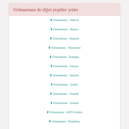
Gölmarmara ile diğer popüler yerler
Gölmarmara - Akhisar
Gölmarmara - Manisa
Gölmarmara - Turgutlu
Gölmarmara - Yunusemre
Gölmarmara - Kırkağaç
Gölmarmara - Sarıgöl
Gölmarmara - Ahmetli
Gölmarmara - Salihli
Gölmarmara - Alaşehir
Gölmarmara - Selendi
Gölmarmara - 84220 Gordes
Gölmarmara - Köprübaşı