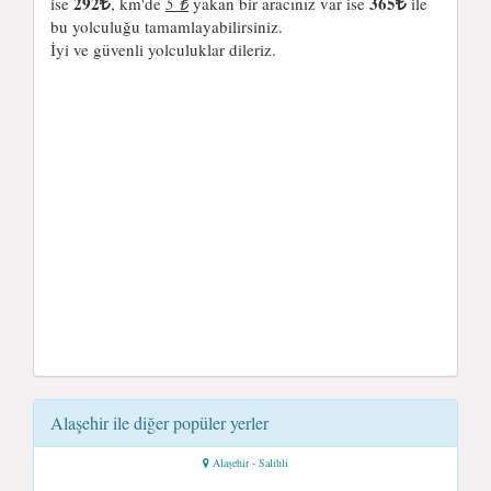
292
365
ise
, km'de
5 ₺
yakan bir aracınız var ise
ile
bu yolculuğu tamamlayabilirsiniz.
İyi ve güvenli yolculuklar dileriz.
Alaşehir ile diğer popüler yerler
Alaşehir - Salihli