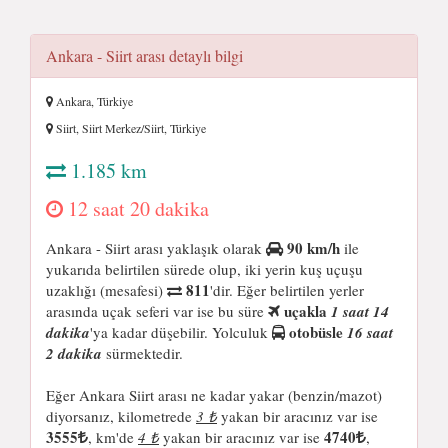
Ankara - Siirt arası detaylı bilgi
Ankara, Türkiye
Siirt, Siirt Merkez/Siirt, Türkiye
1.185 km
12 saat 20 dakika
90 km/h
Ankara - Siirt arası yaklaşık olarak
ile
yukarıda belirtilen sürede olup, iki yerin kuş uçuşu
811
uzaklığı (mesafesi)
'dir. Eğer belirtilen yerler
uçakla
arasında uçak seferi var ise bu süre
1 saat 14
otobüsle
dakika
'ya kadar düşebilir. Yolculuk
16 saat
2 dakika
sürmektedir.
Eğer Ankara Siirt arası ne kadar yakar (benzin/mazot)
diyorsanız, kilometrede
3 ₺
yakan bir aracınız var ise
3555
4740
, km'de
4 ₺
yakan bir aracınız var ise
,