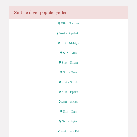
Siirt ile diğer popüler yerler
Siirt - Batman
Siirt - Diyarbakır
Siirt - Malatya
Siirt - Muş
Siirt - Silvan
Siirt - Eruh
Siirt - Şırnak
Siirt - Isparta
Siirt - Bingöl
Siirt - Kars
Siirt - Niğde
Siirt - Lara Cd.