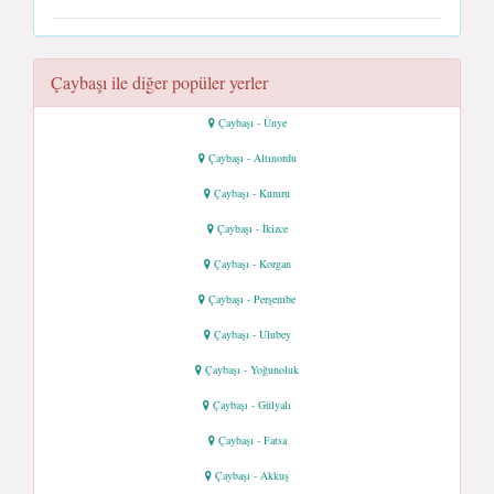
Çaybaşı ile diğer popüler yerler
Çaybaşı - Ünye
Çaybaşı - Altınordu
Çaybaşı - Kumru
Çaybaşı - İkizce
Çaybaşı - Korgan
Çaybaşı - Perşembe
Çaybaşı - Ulubey
Çaybaşı - Yoğunoluk
Çaybaşı - Gülyalı
Çaybaşı - Fatsa
Çaybaşı - Akkuş