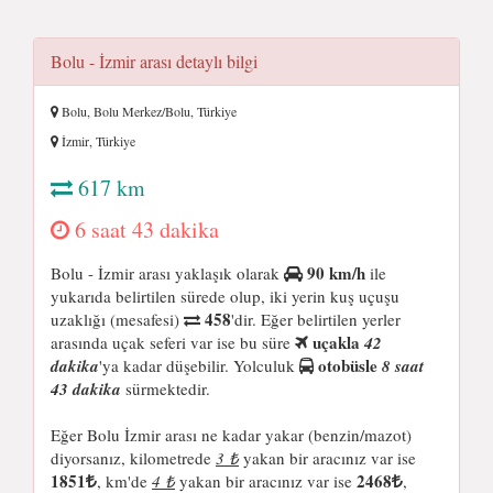
Bolu - İzmir arası detaylı bilgi
Bolu, Bolu Merkez/Bolu, Türkiye
İzmir, Türkiye
617 km
6 saat 43 dakika
90 km/h
Bolu - İzmir arası yaklaşık olarak
ile
yukarıda belirtilen sürede olup, iki yerin kuş uçuşu
458
uzaklığı (mesafesi)
'dir. Eğer belirtilen yerler
uçakla
arasında uçak seferi var ise bu süre
42
otobüsle
dakika
'ya kadar düşebilir. Yolculuk
8 saat
43 dakika
sürmektedir.
Eğer Bolu İzmir arası ne kadar yakar (benzin/mazot)
diyorsanız, kilometrede
3 ₺
yakan bir aracınız var ise
1851
2468
, km'de
4 ₺
yakan bir aracınız var ise
,