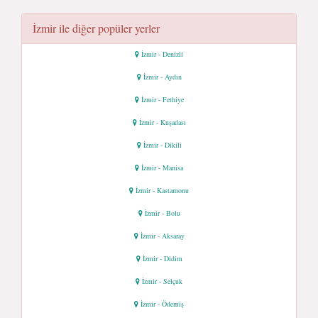
İzmir ile diğer popüler yerler
İzmir - Denizli
İzmir - Aydın
İzmir - Fethiye
İzmir - Kuşadası
İzmir - Dikili
İzmir - Manisa
İzmir - Kastamonu
İzmir - Bolu
İzmir - Aksaray
İzmir - Didim
İzmir - Selçuk
İzmir - Ödemiş