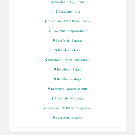
Buca/İzmir - Çiğli/İzmir
Buca/İzmir - Urla
Buca/İzmir - 35320 Narlıdere/İzmir
Buca/İzmir - Karşıyaka/İzmir
Buca/İzmir - Bergama
Buca/İzmir - Foça
Buca/İzmir - 35330 Balçova/İzmir
Buca/İzmir - Selçuk
Buca/İzmir - Aliağa
Buca/İzmir - Karabağlar/İzmir
Buca/İzmir - Kemalpaşa
Buca/İzmir - 35310 Güzelbahçe/İzmir
Buca/İzmir - Bornova