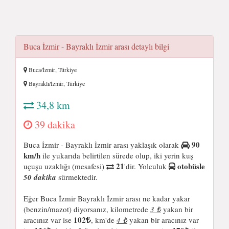
Buca İzmir - Bayraklı İzmir arası detaylı bilgi
Buca/İzmir, Türkiye
Bayraklı/İzmir, Türkiye
34,8 km
39 dakika
90
Buca İzmir - Bayraklı İzmir arası yaklaşık olarak
km/h
ile yukarıda belirtilen sürede olup, iki yerin kuş
21
otobüsle
uçuşu uzaklığı (mesafesi)
'dir. Yolculuk
50 dakika
sürmektedir.
Eğer Buca İzmir Bayraklı İzmir arası ne kadar yakar
(benzin/mazot) diyorsanız, kilometrede
3 ₺
yakan bir
102
aracınız var ise
, km'de
4 ₺
yakan bir aracınız var