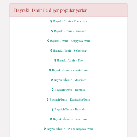
Bayraklı İzmir ile diğer popüler yerler
Bayraklı/İzmir - Kemalpaşa
Bayraklı/İzmir - Gaziemir
Bayraklı/İzmir - Karşıyaka/İzmir
Bayraklı/İzmir - Seferihisar
Bayraklı/İzmir - Tire
Bayraklı/İzmir - Konak/İzmir
Bayraklı/İzmir - Menemen
Bayraklı/İzmir - Bornova
Bayraklı/İzmir - Karabağlar/İzmir
Bayraklı/İzmir - Bayındır
Bayraklı/İzmir - Buca/İzmir
Bayraklı/İzmir - 35330 Balçova/İzmir