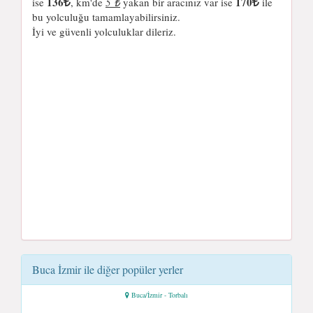
136
170
ise
, km'de
5 ₺
yakan bir aracınız var ise
ile
bu yolculuğu tamamlayabilirsiniz.
İyi ve güvenli yolculuklar dileriz.
Buca İzmir ile diğer popüler yerler
Buca/İzmir - Torbalı