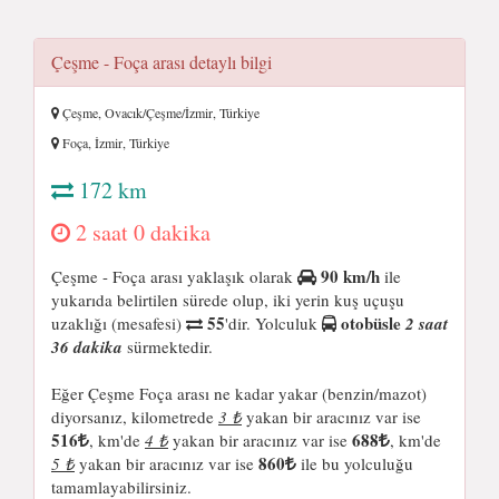
Çeşme - Foça arası detaylı bilgi
Çeşme, Ovacık/Çeşme/İzmir, Türkiye
Foça, İzmir, Türkiye
172 km
2 saat 0 dakika
90 km/h
Çeşme - Foça arası yaklaşık olarak
ile
yukarıda belirtilen sürede olup, iki yerin kuş uçuşu
55
otobüsle
uzaklığı (mesafesi)
'dir. Yolculuk
2 saat
36 dakika
sürmektedir.
Eğer Çeşme Foça arası ne kadar yakar (benzin/mazot)
diyorsanız, kilometrede
3 ₺
yakan bir aracınız var ise
516
688
, km'de
4 ₺
yakan bir aracınız var ise
, km'de
860
5 ₺
yakan bir aracınız var ise
ile bu yolculuğu
tamamlayabilirsiniz.