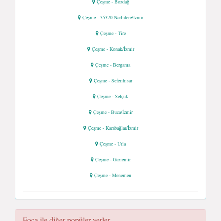
Çeşme - Bozdağ
Çeşme - 35320 Narlıdere/İzmir
Çeşme - Tire
Çeşme - Konak/İzmir
Çeşme - Bergama
Çeşme - Seferihisar
Çeşme - Selçuk
Çeşme - Buca/İzmir
Çeşme - Karabağlar/İzmir
Çeşme - Urla
Çeşme - Gaziemir
Çeşme - Menemen
Foça ile diğer popüler yerler