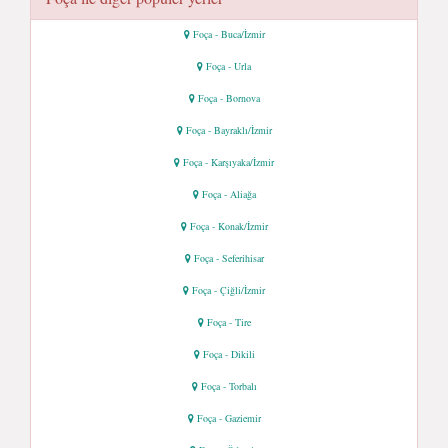
Foça - Buca/İzmir
Foça - Urla
Foça - Bornova
Foça - Bayraklı/İzmir
Foça - Karşıyaka/İzmir
Foça - Aliağa
Foça - Konak/İzmir
Foça - Seferihisar
Foça - Çiğli/İzmir
Foça - Tire
Foça - Dikili
Foça - Torbalı
Foça - Gaziemir