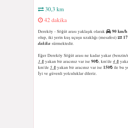
30,3 km
42 dakika
90 km/h
Dereköy - Söğüt arası yaklaşık olarak
17
olup, iki yerin kuş uçuşu uzaklığı (mesafesi)
dakika
sürmektedir.
Eğer Dereköy Söğüt arası ne kadar yakar (benzin/
90
3 ₺
yakan bir aracınız var ise
, km'de
4 ₺
yakan
150
km'de
5 ₺
yakan bir aracınız var ise
ile bu y
İyi ve güvenli yolculuklar dileriz.