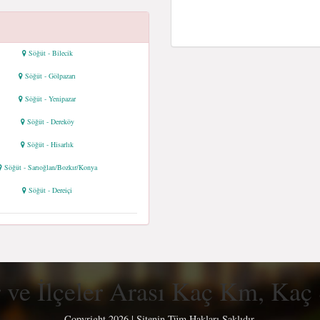
Söğüt - Bilecik
Söğüt - Gölpazarı
Söğüt - Yenipazar
Söğüt - Dereköy
Söğüt - Hisarlık
Söğüt - Sarıoğlan/Bozkır/Konya
Söğüt - Dereiçi
r ve İlçeler Arası Kaç Km, Kaç
Copyright 2026 | Sitenin Tüm Hakları Saklıdır.