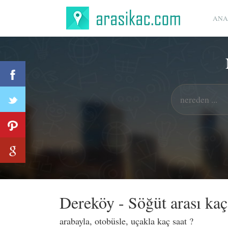
ANA
Dereköy - Söğüt arası ka
arabayla, otobüsle, uçakla kaç saat ?