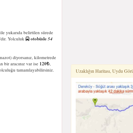
ile yukarıda belirtilen sürede
otobüsle
'dir. Yolculuk
54
mazot) diyorsanız, kilometrede
120
 bir aracınız var ise
,
olculuğu tamamlayabilirsiniz.
Uzaklığın Haritası, Uydu Gör