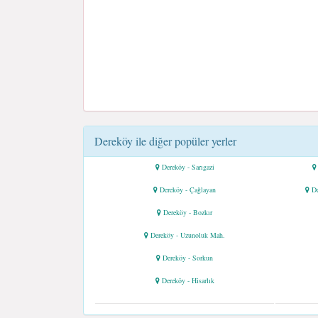
Dereköy ile diğer popüler yerler
Dereköy - Sarıgazi
Dereköy - Çağlayan
De
Dereköy - Bozkır
Dereköy - Uzunoluk Mah.
Dereköy - Sorkun
Dereköy - Hisarlık