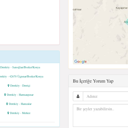
Dereköy - Sarıoğlan/Bozkır/Konya
reköy - 42670 Üçpınar/Bozkır/Konya
Bu İçeriğe Yorum Yap
Dereköy - Dereiçi
Dereköy - Harmanpınar
Dereköy - Hamzalar
Dereköy - Merkez