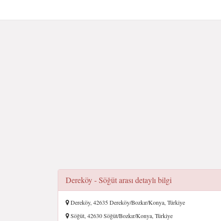
Dereköy - Söğüt arası detaylı bilgi
Dereköy, 42635 Dereköy/Bozkır/Konya, Türkiye
Söğüt, 42630 Söğüt/Bozkır/Konya, Türkiye