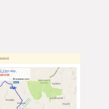
üntüsü