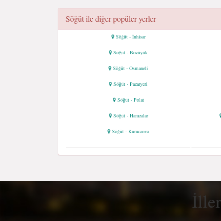
Söğüt ile diğer popüler yerler
Söğüt - İnhisar
Söğüt - Bozüyük
Söğüt - Osmaneli
Söğüt - Pazaryeri
Söğüt - Polat
Söğüt - Hamzalar
Söğüt - Kurucaova
İlle