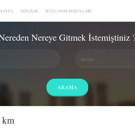
SAYFA
GIZLILIK
KULLANIM KOŞULLARI
Nereden Nereye Gitmek İstemiştiniz 
ç km