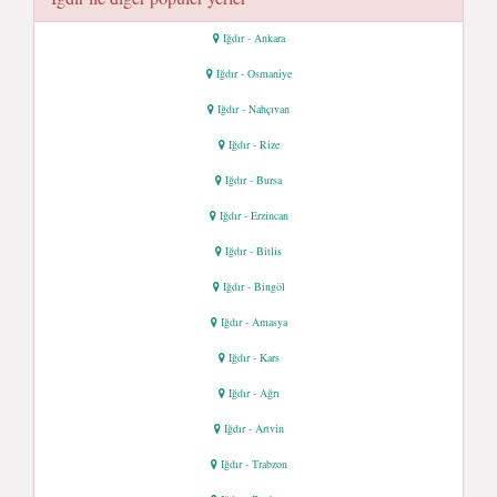
Iğdır - Ankara
Iğdır - Osmaniye
Iğdır - Nahçıvan
Iğdır - Rize
Iğdır - Bursa
Iğdır - Erzincan
Iğdır - Bitlis
Iğdır - Bingöl
Iğdır - Amasya
Iğdır - Kars
Iğdır - Ağrı
Iğdır - Artvin
Iğdır - Trabzon