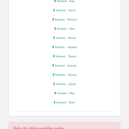
Erzurum - Kars
Erzurum - Artvin
Erzurum - Horasan
Erzurum - Oltu
Erzurum - Batum
Erzurum - Ardahan
Erzurum - Tunceli
Erzurum - Samsun
Erzurum - Narman
Erzurum - Aşkale
Erzurum - Muş
Erzurum - Hınıs
Iğdır ile diğer popüler yerler