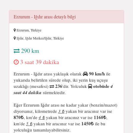
Erzurum - Iğdır arası detaylı bilgi
Erzurum, Türkiye
Iğdır, Iğdır Merkez/Iğdır, Türkiye
290 km
3 saat 39 dakika
90 km/h
Erzurum - Iğdır arası yaklaşık olarak
ile
yukarıda belirtilen sürede olup, iki yerin kuş uçuşu
236
otobüsle
uzaklığı (mesafesi)
'dir. Yolculuk
4
saat 44 dakika
sürmektedir.
Eğer Erzurum Iğdır arası ne kadar yakar (benzin/mazot)
diyorsanız, kilometrede
3 ₺
yakan bir aracınız var ise
870
1160
, km'de
4 ₺
yakan bir aracınız var ise
,
1450
km'de
5 ₺
yakan bir aracınız var ise
ile bu
yolculuğu tamamlayabilirsiniz.