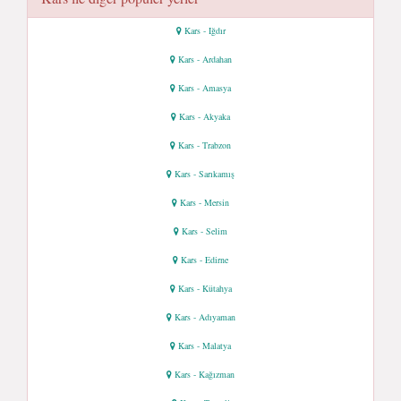
Kars - Iğdır
Kars - Ardahan
Kars - Amasya
Kars - Akyaka
Kars - Trabzon
Kars - Sarıkamış
Kars - Mersin
Kars - Selim
Kars - Edirne
Kars - Kütahya
Kars - Adıyaman
Kars - Malatya
Kars - Kağızman