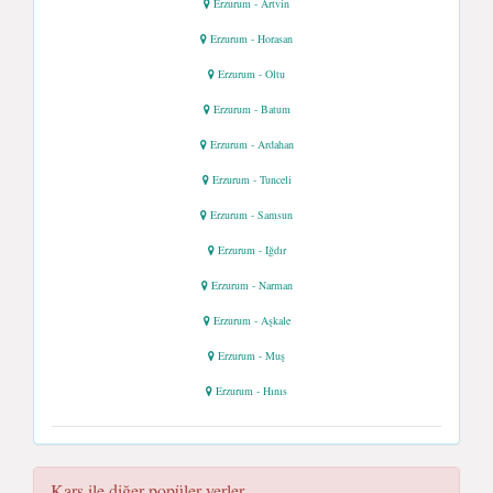
Erzurum - Artvin
Erzurum - Horasan
Erzurum - Oltu
Erzurum - Batum
Erzurum - Ardahan
Erzurum - Tunceli
Erzurum - Samsun
Erzurum - Iğdır
Erzurum - Narman
Erzurum - Aşkale
Erzurum - Muş
Erzurum - Hınıs
Kars ile diğer popüler yerler