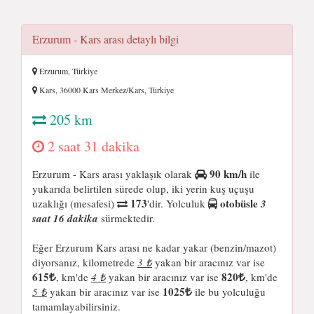
Erzurum - Kars arası detaylı bilgi
Erzurum, Türkiye
Kars, 36000 Kars Merkez/Kars, Türkiye
205 km
2 saat 31 dakika
90 km/h
Erzurum - Kars arası yaklaşık olarak
ile
yukarıda belirtilen sürede olup, iki yerin kuş uçuşu
173
otobüsle
uzaklığı (mesafesi)
'dir. Yolculuk
3
saat 16 dakika
sürmektedir.
Eğer Erzurum Kars arası ne kadar yakar (benzin/mazot)
diyorsanız, kilometrede
3 ₺
yakan bir aracınız var ise
615
820
, km'de
4 ₺
yakan bir aracınız var ise
, km'de
1025
5 ₺
yakan bir aracınız var ise
ile bu yolculuğu
tamamlayabilirsiniz.