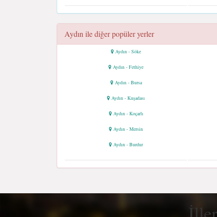
Aydın ile diğer popüler yerler
Aydın - Söke
Aydın - Fethiye
Aydın - Bursa
Aydın - Kuşadası
Aydın - Koçarlı
Aydın - Mersin
Aydın - Burdur
İlle