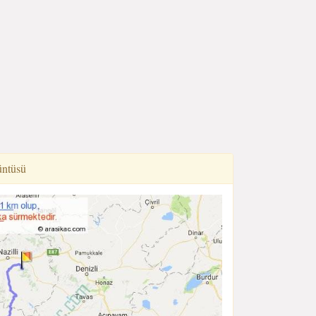
üntüsü