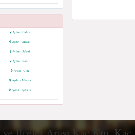
Aydın - Didim
Aydın - Alaçati
Aydın - Selçuk
Aydın - Nazilli
Aydın - Çine
Aydın - Manisa
Aydın - Ayvalık
r ve İlçeler Arası Kaç Km, Kaç