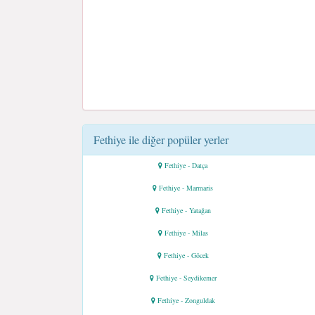
Fethiye ile diğer popüler yerler
Fethiye - Datça
Fethiye - Marmaris
Fethiye - Yatağan
Fethiye - Milas
Fethiye - Göcek
Fethiye - Seydikemer
Fethiye - Zonguldak