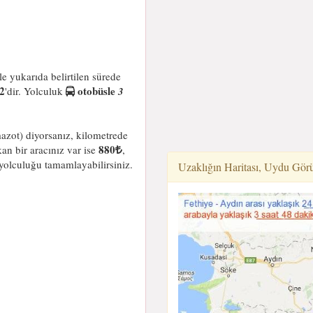
le yukarıda belirtilen sürede
2
otobüsle
'dir. Yolculuk
3
azot) diyorsanız, kilometrede
880
an bir aracınız var ise
,
yolculuğu tamamlayabilirsiniz.
Uzaklığın Haritası, Uydu Gör