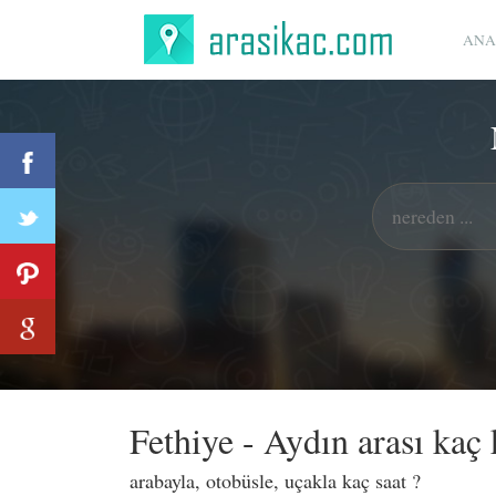
ANA
Fethiye - Aydın arası kaç
arabayla, otobüsle, uçakla kaç saat ?