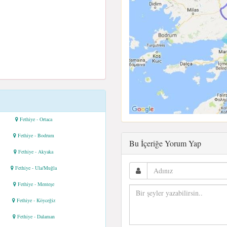
Fethiye - Ortaca
Fethiye - Bodrum
Bu İçeriğe Yorum Yap
Fethiye - Akyaka
Fethiye - Ula/Muğla
Fethiye - Menteşe
Fethiye - Köyceğiz
Fethiye - Dalaman