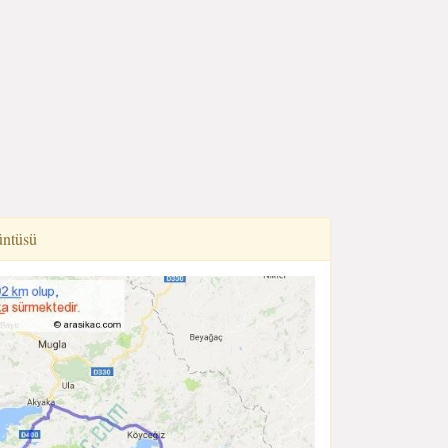
üntüsü