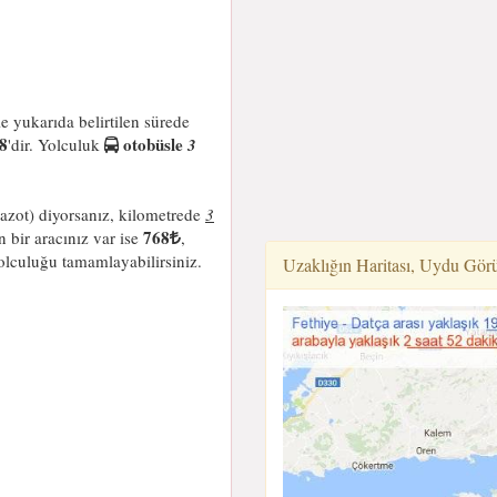
le yukarıda belirtilen sürede
8
otobüsle
'dir. Yolculuk
3
azot) diyorsanız, kilometrede
3
768
 bir aracınız var ise
,
olculuğu tamamlayabilirsiniz.
Uzaklığın Haritası, Uydu Gör