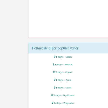
Fethiye ile diğer popüler yerler
Fethiye - Ortaca
Fethiye - Bodrum
Fethiye - Akyaka
Fethiye - Aydın
Fethiye - Göcek
Fethiye - Seydikemer
Fethiye - Zonguldak