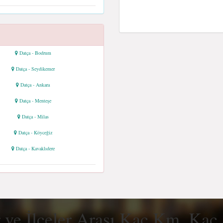
Datça - Bodrum
Datça - Seydikemer
Datça - Ankara
Datça - Menteşe
Datça - Milas
Datça - Köyceğiz
Datça - Kavaklıdere
r ve İlçeler Arası Kaç Km, Kaç