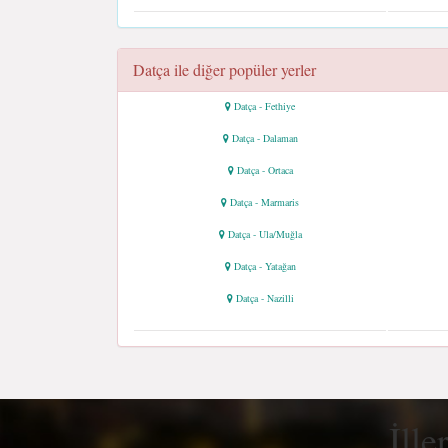
Datça ile diğer popüler yerler
Datça - Fethiye
Datça - Dalaman
Datça - Ortaca
Datça - Marmaris
Datça - Ula/Muğla
Datça - Yatağan
Datça - Nazilli
İlle