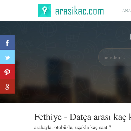
ANA
Fethiye - Datça arası kaç
arabayla, otobüsle, uçakla kaç saat ?