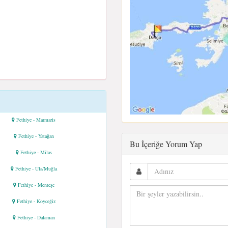
Fethiye - Marmaris
Fethiye - Yatağan
Bu İçeriğe Yorum Yap
Fethiye - Milas
Fethiye - Ula/Muğla
Fethiye - Menteşe
Fethiye - Köyceğiz
Fethiye - Dalaman