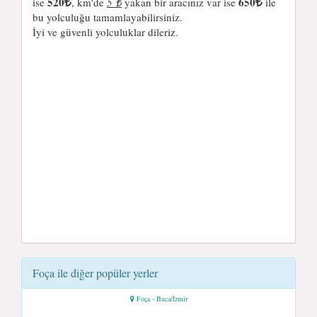
520
650
ise
, km'de
5 ₺
yakan bir aracınız var ise
ile
bu yolculuğu tamamlayabilirsiniz.
İyi ve güvenli yolculuklar dileriz.
Foça ile diğer popüler yerler
Foça - Buca/İzmir