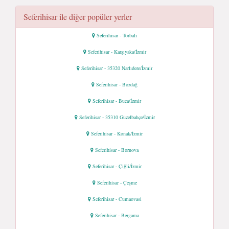
Seferihisar ile diğer popüler yerler
Seferihisar - Torbalı
Seferihisar - Karşıyaka/İzmir
Seferihisar - 35320 Narlıdere/İzmir
Seferihisar - Bozdağ
Seferihisar - Buca/İzmir
Seferihisar - 35310 Güzelbahçe/İzmir
Seferihisar - Konak/İzmir
Seferihisar - Bornova
Seferihisar - Çiğli/İzmir
Seferihisar - Çeşme
Seferihisar - Cumaovasi
Seferihisar - Bergama