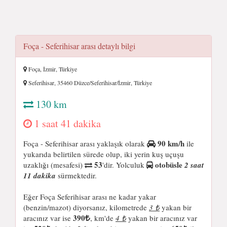
Foça - Seferihisar arası detaylı bilgi
Foça, İzmir, Türkiye
Seferihisar, 35460 Düzce/Seferihisar/İzmir, Türkiye
130 km
1 saat 41 dakika
90 km/h
Foça - Seferihisar arası yaklaşık olarak
ile
yukarıda belirtilen sürede olup, iki yerin kuş uçuşu
53
otobüsle
uzaklığı (mesafesi)
'dir. Yolculuk
2 saat
11 dakika
sürmektedir.
Eğer Foça Seferihisar arası ne kadar yakar
(benzin/mazot) diyorsanız, kilometrede
3 ₺
yakan bir
390
aracınız var ise
, km'de
4 ₺
yakan bir aracınız var