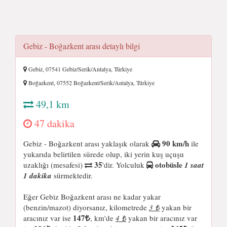
Gebiz - Boğazkent arası detaylı bilgi
Gebiz, 07541 Gebiz/Serik/Antalya, Türkiye
Boğazkent, 07552 Boğazkent/Serik/Antalya, Türkiye
49,1 km
47 dakika
90 km/h
Gebiz - Boğazkent arası yaklaşık olarak
ile
yukarıda belirtilen sürede olup, iki yerin kuş uçuşu
35
otobüsle
uzaklığı (mesafesi)
'dir. Yolculuk
1 saat
1 dakika
sürmektedir.
Eğer Gebiz Boğazkent arası ne kadar yakar
(benzin/mazot) diyorsanız, kilometrede
3 ₺
yakan bir
147
aracınız var ise
, km'de
4 ₺
yakan bir aracınız var