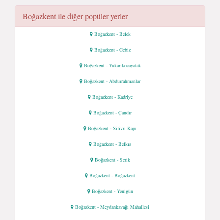
Boğazkent ile diğer popüler yerler
Boğazkent - Belek
Boğazkent - Gebiz
Boğazkent - Yukarıkocayatak
Boğazkent - Abdurrahmanlar
Boğazkent - Kadriye
Boğazkent - Çandır
Boğazkent - Silivri Kapı
Boğazkent - Belkıs
Boğazkent - Serik
Boğazkent - Boğazkent
Boğazkent - Yenigün
Boğazkent - Meydankavağı Mahallesi