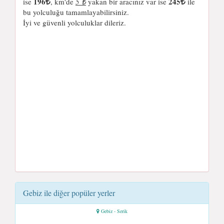
196
245
ise
, km'de
5 ₺
yakan bir aracınız var ise
ile
bu yolculuğu tamamlayabilirsiniz.
İyi ve güvenli yolculuklar dileriz.
Gebiz ile diğer popüler yerler
Gebiz - Serik