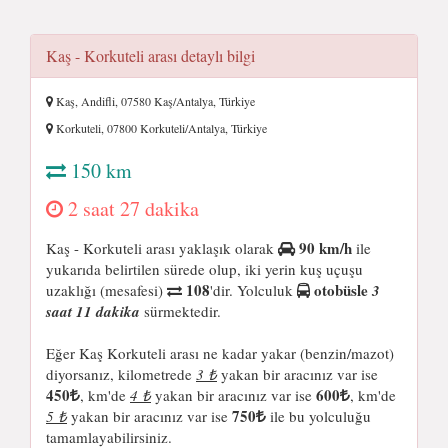
Kaş - Korkuteli arası detaylı bilgi
Kaş, Andifli, 07580 Kaş/Antalya, Türkiye
Korkuteli, 07800 Korkuteli/Antalya, Türkiye
150 km
2 saat 27 dakika
90 km/h
Kaş - Korkuteli arası yaklaşık olarak
ile
yukarıda belirtilen sürede olup, iki yerin kuş uçuşu
108
otobüsle
uzaklığı (mesafesi)
'dir. Yolculuk
3
saat 11 dakika
sürmektedir.
Eğer Kaş Korkuteli arası ne kadar yakar (benzin/mazot)
diyorsanız, kilometrede
3 ₺
yakan bir aracınız var ise
450
600
, km'de
4 ₺
yakan bir aracınız var ise
, km'de
750
5 ₺
yakan bir aracınız var ise
ile bu yolculuğu
tamamlayabilirsiniz.