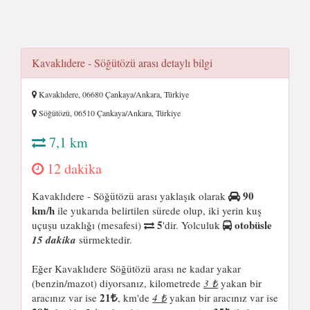
Kavaklıdere - Söğütözü arası detaylı bilgi
Kavaklıdere, 06680 Çankaya/Ankara, Türkiye
Söğütözü, 06510 Çankaya/Ankara, Türkiye
7,1 km
12 dakika
90
Kavaklıdere - Söğütözü arası yaklaşık olarak
km/h
ile yukarıda belirtilen sürede olup, iki yerin kuş
5
otobüsle
uçuşu uzaklığı (mesafesi)
'dir. Yolculuk
15 dakika
sürmektedir.
Eğer Kavaklıdere Söğütözü arası ne kadar yakar
(benzin/mazot) diyorsanız, kilometrede
3 ₺
yakan bir
21
aracınız var ise
, km'de
4 ₺
yakan bir aracınız var ise