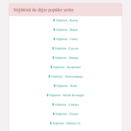
Söğütözü ile diğer popüler yerler
Söğütözü - Kızılay
Söğütözü - Balgat
Söğütözü - Cebeci
Söğütözü - Çayyolu
Söğütözü - Maltepe
Söğütözü - Kavaklıdere
Söğütözü - Gaziosmanpaşa
Söğütözü - Birlik
Söğütözü - Büyük Kovanağzı
Söğütözü - Çankaya
Söğütözü - Öveçler
Söğütözü - Dikmen Cd.