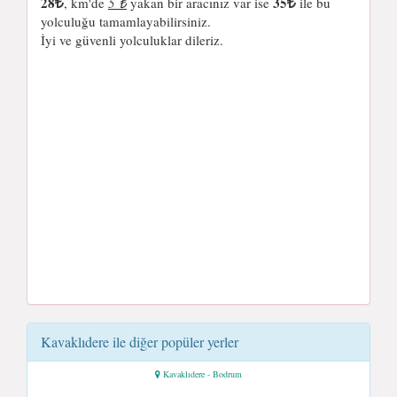
28
35
, km'de
5 ₺
yakan bir aracınız var ise
ile bu
yolculuğu tamamlayabilirsiniz.
İyi ve güvenli yolculuklar dileriz.
Kavaklıdere ile diğer popüler yerler
Kavaklıdere - Bodrum