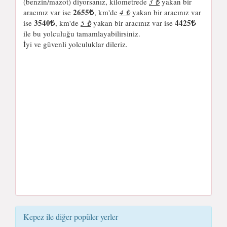
(benzin/mazot) diyorsanız, kilometrede
3 ₺
yakan bir
2655
aracınız var ise
, km'de
4 ₺
yakan bir aracınız var
3540
4425
ise
, km'de
5 ₺
yakan bir aracınız var ise
ile bu yolculuğu tamamlayabilirsiniz.
İyi ve güvenli yolculuklar dileriz.
Kepez ile diğer popüler yerler