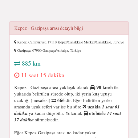
Kepez - Gazipaşa arası detaylı bilgi
Kepez, Cumhuriyet, 17110 Kepez/Çanakkale Merkez/Çanakkale, Türkiye
Gazipaşa, 07900 Gazipaşa/Antalya, Türkiye
885 km
11 saat 15 dakika
90 km/h
Kepez - Gazipaşa arası yaklaşık olarak
ile
yukarıda belirtilen sürede olup, iki yerin kuş uçuşu
666
uzaklığı (mesafesi)
'dir. Eğer belirtilen yerler
uçakla
arasında uçak seferi var ise bu süre
1 saat 01
otobüsle
dakika
'ya kadar düşebilir. Yolculuk
14 saat
37 dakika
sürmektedir.
Eğer Kepez Gazipaşa arası ne kadar yakar