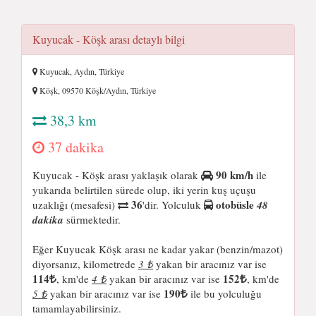
Kuyucak - Köşk arası detaylı bilgi
Kuyucak, Aydın, Türkiye
Köşk, 09570 Köşk/Aydın, Türkiye
38,3 km
37 dakika
90 km/h
Kuyucak - Köşk arası yaklaşık olarak
ile
yukarıda belirtilen sürede olup, iki yerin kuş uçuşu
36
otobüsle
uzaklığı (mesafesi)
'dir. Yolculuk
48
dakika
sürmektedir.
Eğer Kuyucak Köşk arası ne kadar yakar (benzin/mazot)
diyorsanız, kilometrede
3 ₺
yakan bir aracınız var ise
114
152
, km'de
4 ₺
yakan bir aracınız var ise
, km'de
190
5 ₺
yakan bir aracınız var ise
ile bu yolculuğu
tamamlayabilirsiniz.