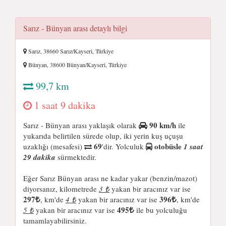
Sarız - Bünyan arası detaylı bilgi
Sarız, 38660 Sarız/Kayseri, Türkiye
Bünyan, 38600 Bünyan/Kayseri, Türkiye
99,7 km
1 saat 9 dakika
90 km/h
Sarız - Bünyan arası yaklaşık olarak
ile
yukarıda belirtilen sürede olup, iki yerin kuş uçuşu
69
otobüsle
uzaklığı (mesafesi)
'dir. Yolculuk
1 saat
29 dakika
sürmektedir.
Eğer Sarız Bünyan arası ne kadar yakar (benzin/mazot)
diyorsanız, kilometrede
3 ₺
yakan bir aracınız var ise
297
396
, km'de
4 ₺
yakan bir aracınız var ise
, km'de
495
5 ₺
yakan bir aracınız var ise
ile bu yolculuğu
tamamlayabilirsiniz.