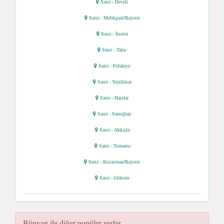
Sarız - Develi
Sarız - Melikgazi/Kayseri
Sarız - İncesu
Sarız - Talas
Sarız - Felahiye
Sarız - Yeşilhisar
Sarız - Hacılar
Sarız - Sarıoğlan
Sarız - Akkışla
Sarız - Tomarza
Sarız - Kocasinan/Kayseri
Sarız - Göksun
Bünyan ile diğer popüler yerler