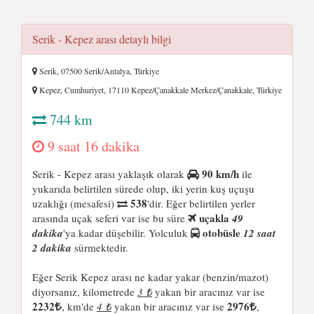
Serik - Kepez arası detaylı bilgi
Serik, 07500 Serik/Antalya, Türkiye
Kepez, Cumhuriyet, 17110 Kepez/Çanakkale Merkez/Çanakkale, Türkiye
744 km
9 saat 16 dakika
90 km/h
Serik - Kepez arası yaklaşık olarak
ile
yukarıda belirtilen sürede olup, iki yerin kuş uçuşu
538
uzaklığı (mesafesi)
'dir. Eğer belirtilen yerler
uçakla
arasında uçak seferi var ise bu süre
49
otobüsle
dakika
'ya kadar düşebilir. Yolculuk
12 saat
2 dakika
sürmektedir.
Eğer Serik Kepez arası ne kadar yakar (benzin/mazot)
diyorsanız, kilometrede
3 ₺
yakan bir aracınız var ise
2232
2976
, km'de
4 ₺
yakan bir aracınız var ise
,