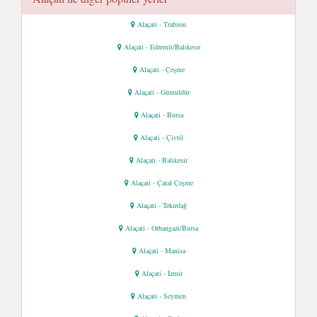
Alaçati - Trabzon
Alaçati - Edremit/Balıkesir
Alaçati - Çeşme
Alaçati - Gümüldür
Alaçati - Bursa
Alaçati - Çivril
Alaçati - Balıkesir
Alaçati - Çatal Çeşme
Alaçati - Tekirdağ
Alaçati - Orhangazi/Bursa
Alaçati - Manisa
Alaçati - İzmir
Alaçati - Seymen