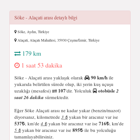
Söke - Alaçati arası detaylı bilgi
Söke, Aydın, Türkiye
Alaçati, Alaçatı Mahallesi, 35930 Çeşme/İzmir, Türkiye
179 km
1 saat 53 dakika
90 km/h
Söke - Alaçati arası yaklaşık olarak
ile
yukarıda belirtilen sürede olup, iki yerin kuş uçuşu
107
otobüsle
uzaklığı (mesafesi)
'dir. Yolculuk
2
saat 26 dakika
sürmektedir.
Eğer Söke Alaçati arası ne kadar yakar (benzin/mazot)
diyorsanız, kilometrede
3 ₺
yakan bir aracınız var ise
537
716
, km'de
4 ₺
yakan bir aracınız var ise
, km'de
895
5 ₺
yakan bir aracınız var ise
ile bu yolculuğu
tamamlayabilirsiniz.