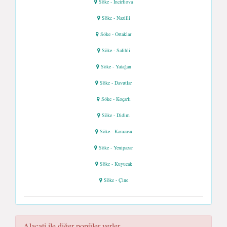
Söke - İncirliova
Söke - Nazilli
Söke - Ortaklar
Söke - Salihli
Söke - Yatağan
Söke - Davutlar
Söke - Koçarlı
Söke - Didim
Söke - Karacasu
Söke - Yenipazar
Söke - Kuyucak
Söke - Çine
Alaçati ile diğer popüler yerler