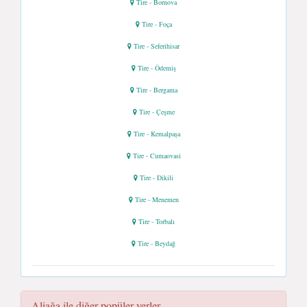
Tire - Bornova
Tire - Foça
Tire - Seferihisar
Tire - Ödemiş
Tire - Bergama
Tire - Çeşme
Tire - Kemalpaşa
Tire - Cumaovasi
Tire - Dikili
Tire - Menemen
Tire - Torbalı
Tire - Beydağ
Aliağa ile diğer popüler yerler