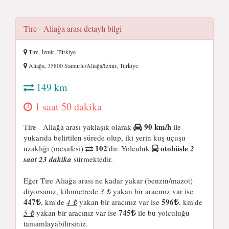
Tire - Aliağa arası detaylı bilgi
Tire, İzmir, Türkiye
Aliağa, 35800 Samurlu/Aliağa/İzmir, Türkiye
149 km
1 saat 50 dakika
90 km/h
Tire - Aliağa arası yaklaşık olarak
ile
yukarıda belirtilen sürede olup, iki yerin kuş uçuşu
102
otobüsle
uzaklığı (mesafesi)
'dir. Yolculuk
2
saat 23 dakika
sürmektedir.
Eğer Tire Aliağa arası ne kadar yakar (benzin/mazot)
diyorsanız, kilometrede
3 ₺
yakan bir aracınız var ise
447
596
, km'de
4 ₺
yakan bir aracınız var ise
, km'de
745
5 ₺
yakan bir aracınız var ise
ile bu yolculuğu
tamamlayabilirsiniz.