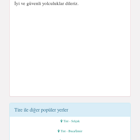
İyi ve güvenli yolculuklar dileriz.
Tire ile diğer popüler yerler
Tire - Selçuk
Tire - Buca/İzmir