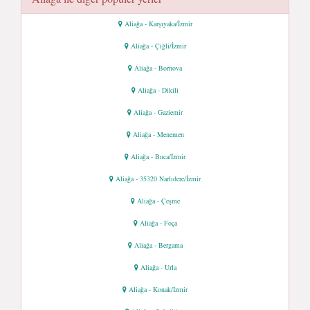
Aliağa - Karşıyaka/İzmir
Aliağa - Çiğli/İzmir
Aliağa - Bornova
Aliağa - Dikili
Aliağa - Gaziemir
Aliağa - Menemen
Aliağa - Buca/İzmir
Aliağa - 35320 Narlıdere/İzmir
Aliağa - Çeşme
Aliağa - Foça
Aliağa - Bergama
Aliağa - Urla
Aliağa - Konak/İzmir