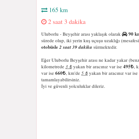
165 km
2 saat 3 dakika
90 k
Uluborlu - Beyşehir arası yaklaşık olarak
sürede olup, iki yerin kuş uçuşu uzaklığı (mesafes
otobüsle
2 saat 39 dakika
sürmektedir.
Eğer Uluborlu Beyşehir arası ne kadar yakar (benz
495
kilometrede
3 ₺
yakan bir aracınız var ise
, 
660
var ise
, km'de
5 ₺
yakan bir aracınız var ise
tamamlayabilirsiniz.
İyi ve güvenli yolculuklar dileriz.