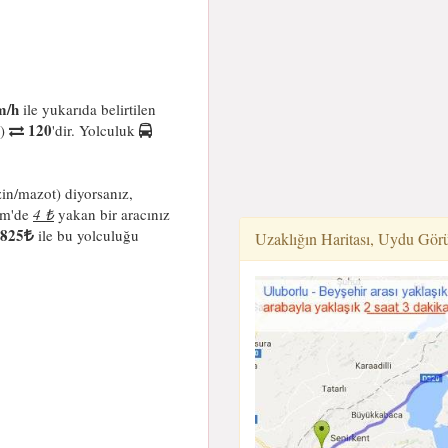
m/h
ile yukarıda belirtilen
120
i)
'dir. Yolculuk
in/mazot) diyorsanız,
km'de
4 ₺
yakan bir aracınız
825
ile bu yolculuğu
Uzaklığın Haritası, Uydu Gör