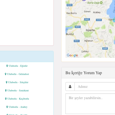
Uluborlu - Eğirdir
Bu İçeriğe Yorum Yap
Uluborlu - Gelendost
Uluborlu - Sütçüler
Uluborlu - Senirkent
Uluborlu - Keçiborlu
Uluborlu - Atabey