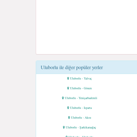
Uluborlu ile diğer popüler yerler
Uluborlu - Yalvaç
Uluborlu - Gönen
Uluborlu - Yenişarbademli
Uluborlu - Isparta
Uluborlu - Aksu
Uluborlu - Şarkikaraağaç