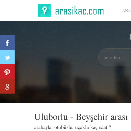
ANA
Uluborlu - Beyşehir arası
arabayla, otobüsle, uçakla kaç saat ?