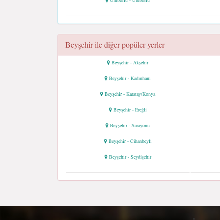
Uluborlu - Uluborlu
Beyşehir ile diğer popüler yerler
Beyşehir - Akşehir
Beyşehir - Kadınhanı
Beyşehir - Karatay/Konya
Beyşehir - Ereğli
Beyşehir - Sarayönü
Beyşehir - Cihanbeyli
Beyşehir - Seydişehir