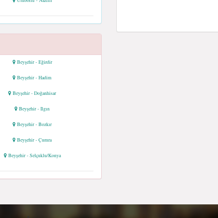
Uluborlu - Nazilli
Beyşehir - Eğirdir
Beyşehir - Hadim
Beyşehir - Doğanhisar
Beyşehir - Ilgın
Beyşehir - Bozkır
Beyşehir - Çumra
Beyşehir - Selçuklu/Konya