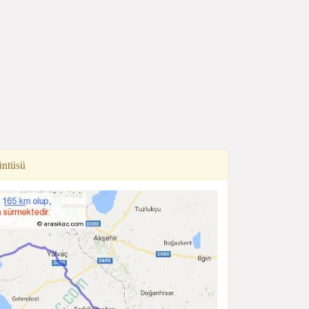
üntüsü